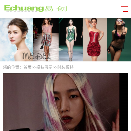
您的位置：
首页
>>
模特展示
>>
时装模特